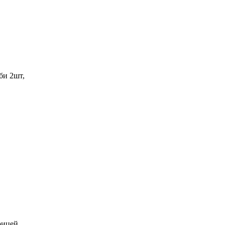
би 2шт,
рицей,