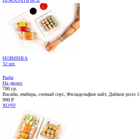
ПОКАЗАТЬ ВСЕ
НОВИНКА
32 шт.
Рыба
На двоих
700 гр.
Васаби, имбирь, соевый соус, Филадельфия лайт, Дайкон ролл 1/
990 Р
ХОЧУ