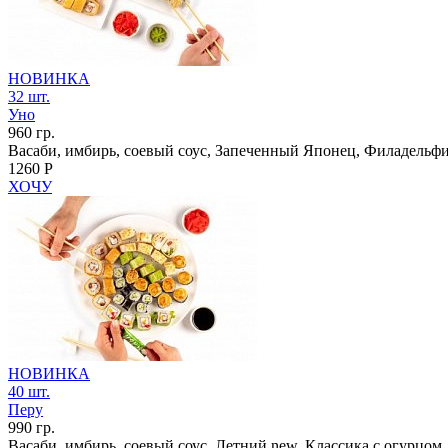
НОВИНКА
32 шт.
Уно
960 гр.
Васаби, имбирь, соевый соус, Запеченный Японец, Филадельфи
1260 Р
ХОЧУ
НОВИНКА
40 шт.
Перу
990 гр.
Васаби, имбирь, соевый соус, Летний new, Классика с огурцом