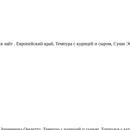
я лайт , Европейский краб, Темпура с курицей и сыром, Суши Э
, Запеченны Омлетто, Темпура с курицей и сыром, Тортилья с ку