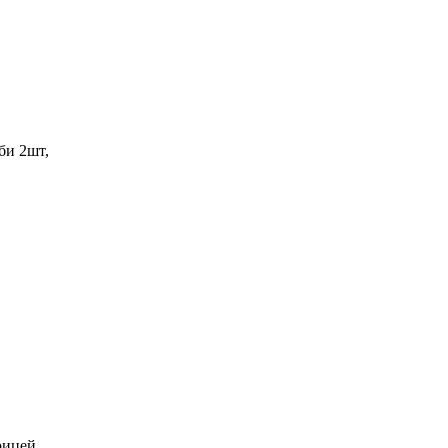
би 2шт,
рицей,