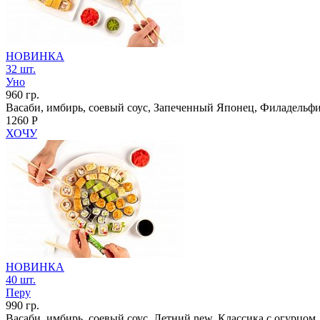
НОВИНКА
32 шт.
Уно
960 гр.
Васаби, имбирь, соевый соус, Запеченный Японец, Филадельфи
1260 Р
ХОЧУ
НОВИНКА
40 шт.
Перу
990 гр.
Васаби, имбирь, соевый соус, Летний new, Классика с огурцом