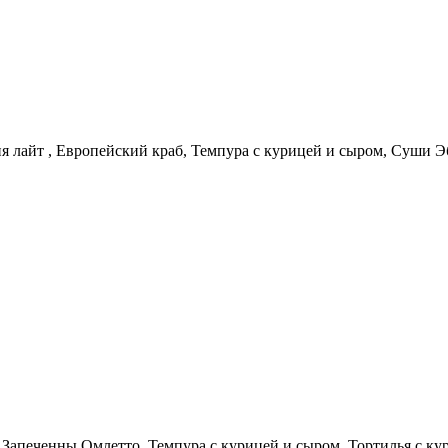
я лайт , Европейский краб, Темпура с курицей и сыром, Суши Э
, Запеченны Омлетто, Темпура с курицей и сыром, Тортилья с ку