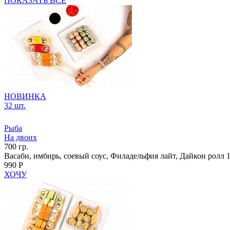
ПОКАЗАТЬ ВСЕ
НОВИНКА
32 шт.
Рыба
На двоих
700 гр.
Васаби, имбирь, соевый соус, Филадельфия лайт, Дайкон ролл 1/
990 Р
ХОЧУ